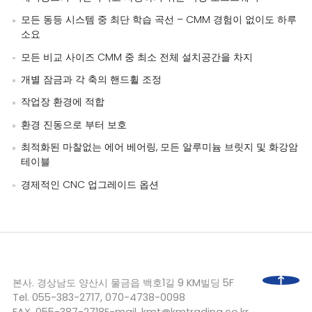
모든 동등 시스템 중 최단 학습 곡선 – CMM 경험이 없이도 하루
소요
모든 비교 사이즈 CMM 중 최소 전체 설치공간을 차지
개별 잠금과 각 축의 핸드휠 조정
작업장 환경에 적합
환경 진동으로 부터 보호
최적화된 마찰없는 에어 베어링, 모든 알루미늄 브릿지 및 화강암
테이블
경제적인 CNC 업그레이드 옵션
본사. 경상남도 양산시 물금읍 백호1길 9 KM빌딩 5F
Tel.
055-383-2717
,
070-4738-0098
FAX.
055-387-2718
E-mail.
kmt@kmtrading.co.kr